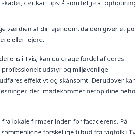
 skader, der kan opstå som følge af ophobnin
e værdien af din ejendom, da den giver et pos
re eller lejere.
derens i Tvis, kan du drage fordel af deres
 professionelt udstyr og miljøvenlige
t udføres effektivt og skånsomt. Derudover ka
løsninger, der imødekommer netop dine beh
d fra lokale firmaer inden for facaderens. På
ammenligne forskellige tilbud fra fagfolk i Tv