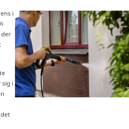
ens i
Vi
 der
t
te
 sig i
en
 det