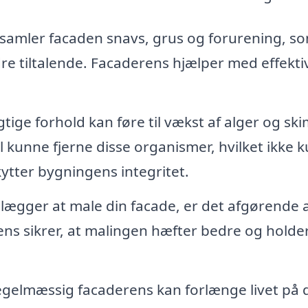
 samler facaden snavs, grus og forurening, s
 tiltalende. Facaderens hjælper med effektiv
tige forhold kan føre til vækst af alger og sk
 kunne fjerne disse organismer, hvilket ikke 
tter bygningens integritet.
lægger at male din facade, er det afgørende a
ens sikrer, at malingen hæfter bedre og holde
gelmæssig facaderens kan forlænge livet på 