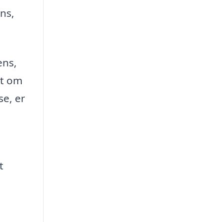
ens,
ens,
et om
se, er
t