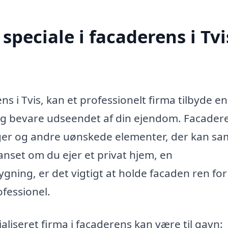
peciale i facaderens i Tvi
s i Tvis, kan et professionelt firma tilbyde e
e og bevare udseendet af din ejendom. Facader
alger og andre uønskede elementer, der kan sa
anset om du ejer et privat hjem, en
gning, er det vigtigt at holde facaden ren for
fessionel.
aliseret firma i facaderens kan være til gavn: