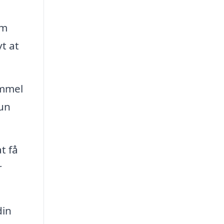
om
t at
immel
kun
t få
r
din