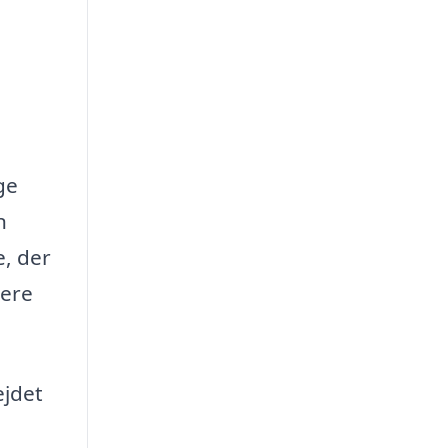
ge
n
e, der
lere
ejdet