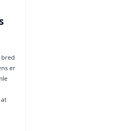
s
n bred
ens er
mle
 at