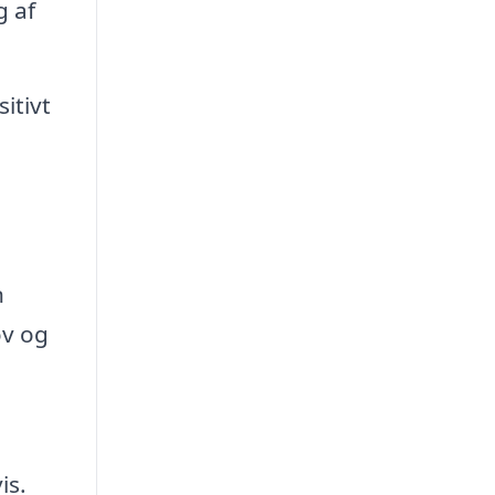
g af
itivt
n
ov og
is.