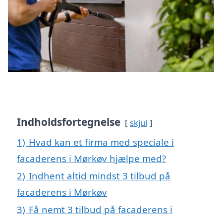
Indholdsfortegnelse
skjul
1)
Hvad kan et firma med speciale i
facaderens i Mørkøv hjælpe med?
2)
Indhent altid mindst 3 tilbud på
facaderens i Mørkøv
3)
Få nemt 3 tilbud på facaderens i