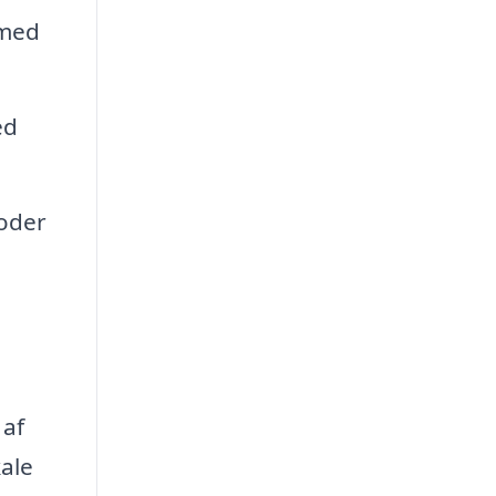
rmed
ed
oder
 af
ale