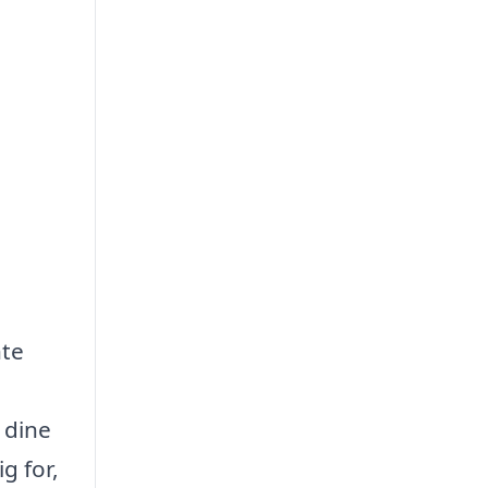
nte
 dine
g for,