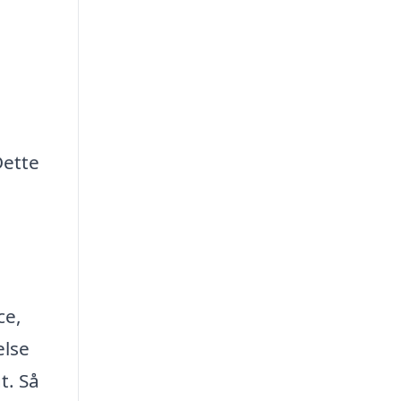
Dette
ce,
else
t. Så