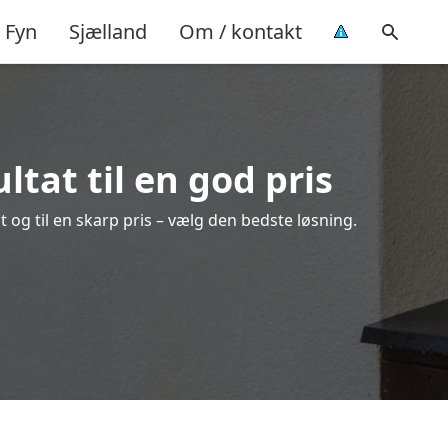
Fyn
Sjælland
Om / kontakt
ltat til en god pris
t og til en skarp pris – vælg den bedste løsning.