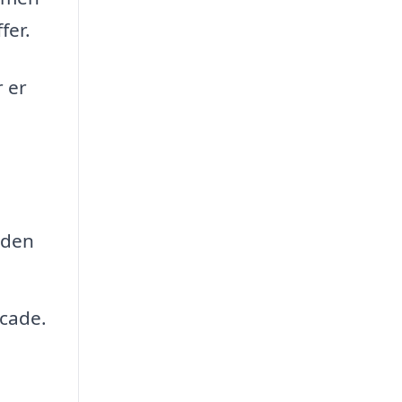
fer.
r er
 den
cade.