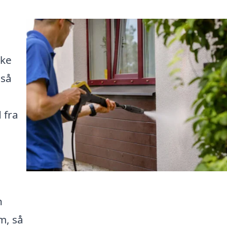
kke
gså
 fra
n
m, så