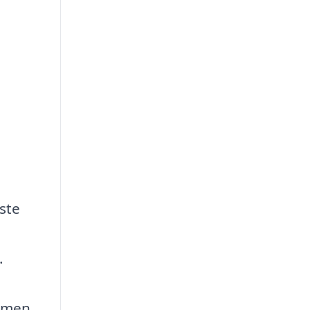
ste
.
, men