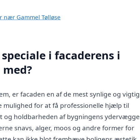
yer nær Gammel Tølløse
speciale i facaderens i
e med?
em, er facaden en af de mest synlige og vigtig
 mulighed for at få professionelle hjælp til
t og holdbarheden af bygningens ydervægge
fjerne snavs, alger, moos og andre former for
Dette kan ikke blot fremhæve boligens æstetik