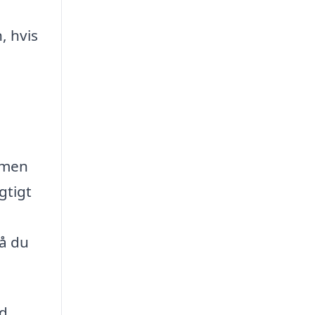
, hvis
, men
gtigt
,
så du
d.