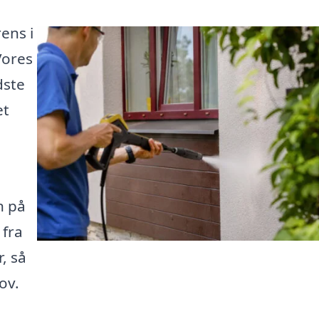
ens i
Vores
dste
et
n på
 fra
, så
ov.