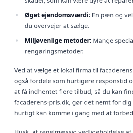
skader, som kan være dyre at repare
Øget ejendomsværdi:
En pæn og vel
du overvejer at sælge.
Miljøvenlige metoder:
Mange special
rengøringsmetoder.
Ved at vælge et lokal firma til facaderens
også fordele som hurtigere responstid og 
at få indhentet flere tilbud, så du kan fi
facaderens-pris.dk, gør det nemt for dig a
hurtigt kan komme i gang med at forbed
Husk, at regelmæssig vedligeholdelse af 