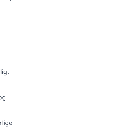
ligt
og
rlige