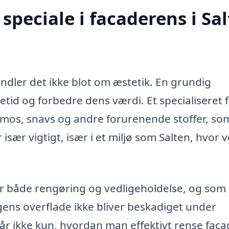
peciale i facaderens i Sa
ndler det ikke blot om æstetik. En grundig
id og forbedre dens værdi. Et specialiseret f
 mos, snavs og andre forurenende stoffer, so
sær vigtigt, især i et miljø som Salten, hvor v
r både rengøring og vedligeholdelse, og som
ngens overflade ikke bliver beskadiget under
år ikke kun, hvordan man effektivt rense faca