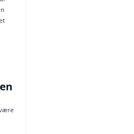
en
et
ten
 være