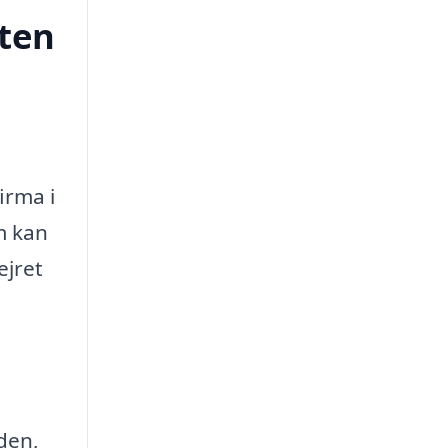
lten
irma i
m kan
ejret
den,