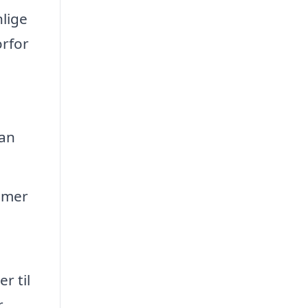
nlige
orfor
kan
ommer
r til
r