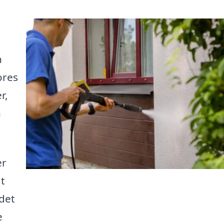
n
ores
r,
n
er
at
 det
e