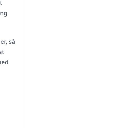
t
ing
er, så
at
ghed