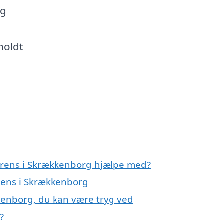
og
holdt
derens i Skrækkenborg hjælpe med?
erens i Skrækkenborg
kenborg, du kan være tryg ved
?