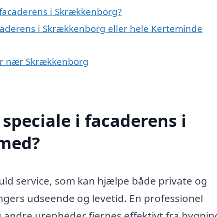
 facaderens i Skrækkenborg?
acaderens i Skrækkenborg eller hele Kerteminde
yer nær Skrækkenborg
speciale i facaderens i
 med?
ld service, som kan hjælpe både private og
ngers udseende og levetid. En professionel
og andre urenheder fjernes effektivt fra bygni