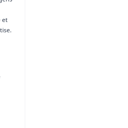
 et
tise.
e