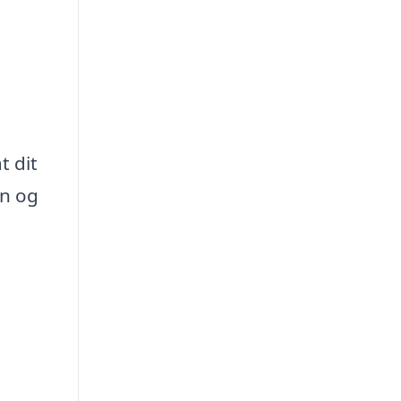
t dit
en og