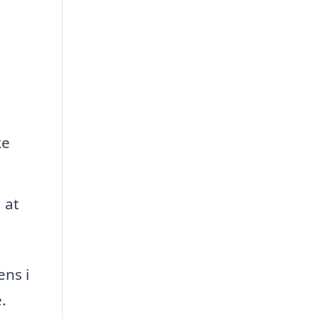
ke
 at
ens i
.