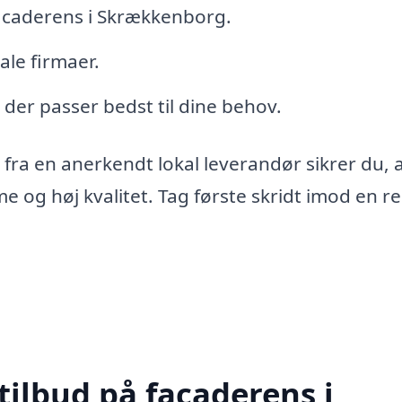
 facaderens i Skrækkenborg.
le firmaer.
der passer bedst til dine behov.
ra en anerkendt lokal leverandør sikrer du, a
e og høj kvalitet. Tag første skridt imod en r
tilbud på facaderens i