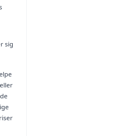
s
r sig
jælpe
eller
 de
lige
riser