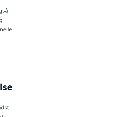
gså
og
nelle
lse
ndst
et