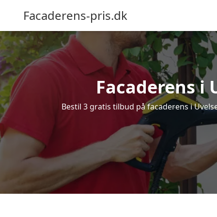
Facaderens-pris.dk
Facaderens i Uv
Bestil 3 gratis tilbud på facaderens i Uvels