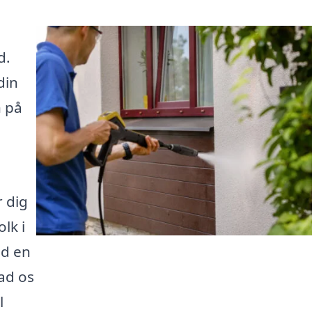
d.
din
n på
r dig
lk i
od en
ad os
l