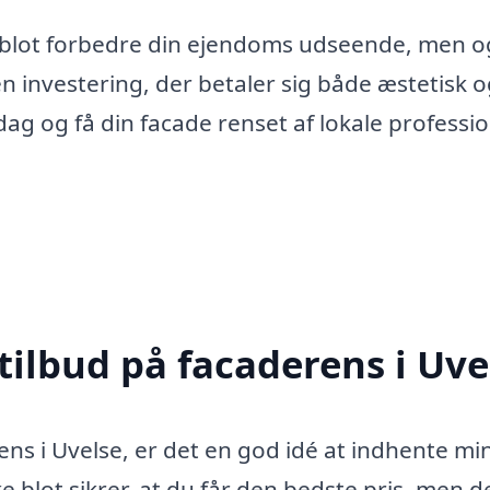
 blot forbedre din ejendoms udseende, men o
n investering, der betaler sig både æstetisk 
dag og få din facade renset af lokale professio
tilbud på facaderens i Uve
ens i Uvelse, er det en god idé at indhente mi
kke blot sikrer, at du får den bedste pris, men d