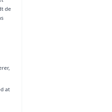
dt de
ns
erer,
ed at