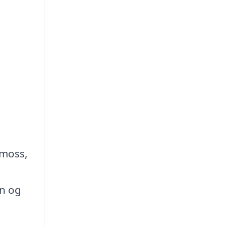
 moss,
en og