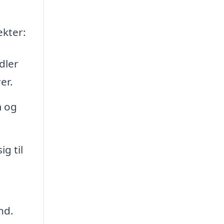
ekter:
dler
er.
m og
g til
nd.