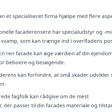
an et specialiseret firma hjælpe med flere asp
onelle facaderensere har specialudstyr og -mi
 og svamp, som kan trænge ind i overfladens por
n ren facade kan øge værdien af din ejendo
 for beboere og besøgende.
rens kan forhindre, at små skader udvikler si
en.
erede fagfolk kan rådgive om de mest
er passer til din facades materiale og tilsta