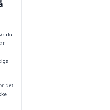
å
før du
at
tige
For det
kke