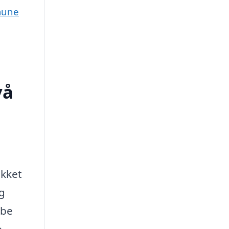
mune
vå
ækket
og
abe
e