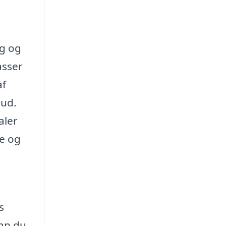
ng og
asser
af
bud.
aler
de og
s
kan du