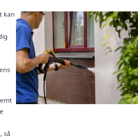
t kan
dig
gens
nemt
te
, så