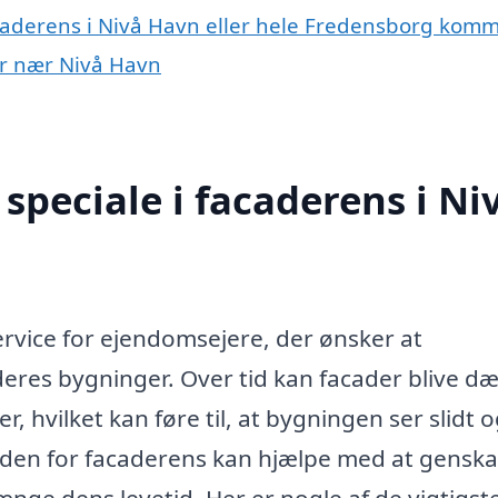
acaderens i Nivå Havn eller hele Fredensborg kom
yer nær Nivå Havn
speciale i facaderens i Ni
ervice for ejendomsejere, der ønsker at
eres bygninger. Over tid kan facader blive d
, hvilket kan føre til, at bygningen ser slidt 
inden for facaderens kan hjælpe med at gensk
nge dens levetid. Her er nogle af de vigtigst