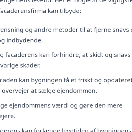
 facaderensfirma kan tilbyde:
ensning og andre metoder til at fjerne snavs
 og indbydende.
 facaderens kan forhindre, at skidt og snavs
gvarige skader.
caden kan bygningen få et friskt og opdatere
s du overvejer at sælge ejendommen.
 øge ejendommens værdi og gøre den mere
ejere.
derens kan forlænge levetiden af bygningens