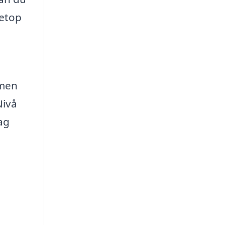
netop
 men
Nivå
ag