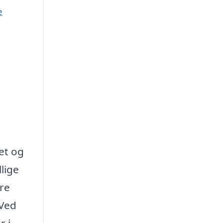
e
et og
lige
dre
 Ved
r i