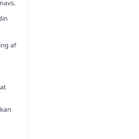
snavs.
din
ng af
 at
 kan