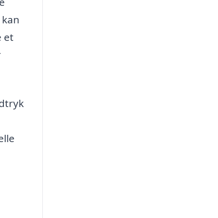
te
t kan
 et
r
ndtryk
lle