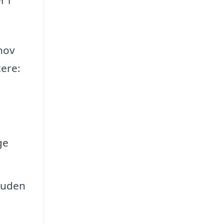
ehov
tere:
ge
r uden