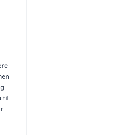
ere
 men
ig
til
er