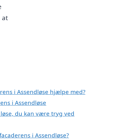
e
 at
erens i Assendløse hjælpe med?
rens i Assendløse
dløse, du kan være tryg ved
facaderens i Assendløse?