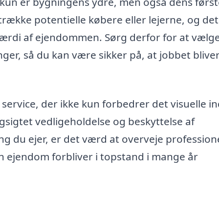
ke kun er bygningens ydre, men også dens førs
ltrække potentielle købere eller lejerne, og de
værdi af ejendommen. Sørg derfor for at vælge
ger, så du kan være sikker på, at jobbet blive
service, der ikke kun forbedrer det visuelle i
gsigtet vedligeholdelse og beskyttelse af
 du ejer, er det værd at overveje professione
din ejendom forbliver i topstand i mange år