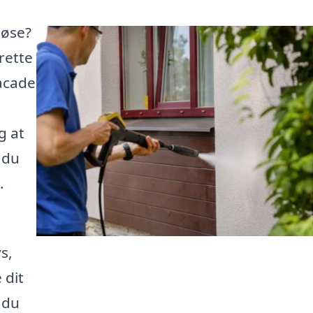
løse?
rette
facade
g at
 du
.
s,
 dit
 du