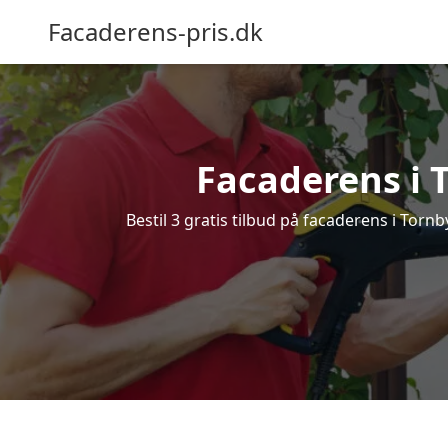
Facaderens-pris.dk
Facaderens i To
Bestil 3 gratis tilbud på facaderens i Tornb