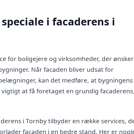
speciale i facaderens i
ice for boligejere og virksomheder, der ønsker
ygninger. Når facaden bliver udsat for
e belægninger, kan det medføre, at bygningens
t vigtigt at få foretaget en grundig facaderen
aderens i Tornby tilbyder en række services, d
orlader facaden i en bedre stand. Her er nogl