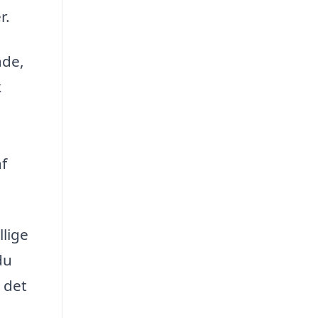
r.
ade,
k
f
llige
du
 det