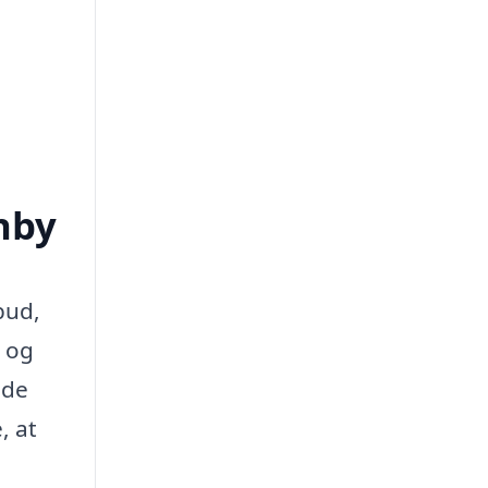
rnby
bud,
 og
 de
, at