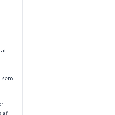
 at
s, som
er
e af