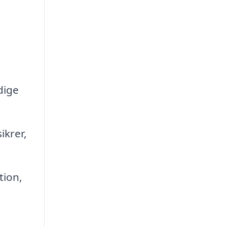
dige
ikrer,
tion,