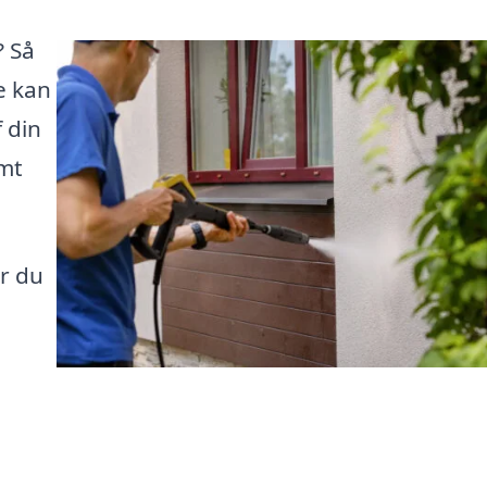
? Så
e kan
 din
mt
or du