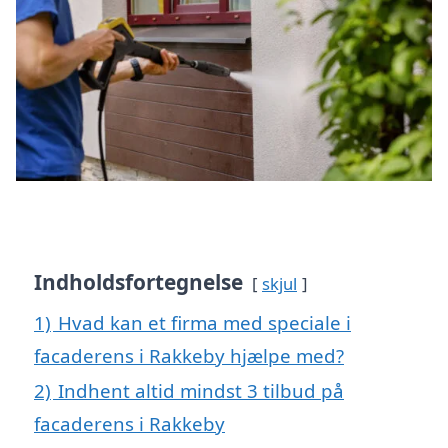
Indholdsfortegnelse
skjul
1)
Hvad kan et firma med speciale i
facaderens i Rakkeby hjælpe med?
2)
Indhent altid mindst 3 tilbud på
facaderens i Rakkeby