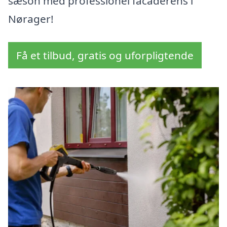
sæson med professionel facaderens i
Nørager!
Få et tilbud, gratis og uforpligtende