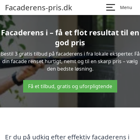
Facaderens-pris.dk
Menu
Facaderens i – få et flot resultat til en
god pris
Bestil 3 gratis tilbud på facaderens i fra lokale eksperter. Få
din facade renset hurtigt, nemt og til en skarp pris – vælg
den bedste løsning.
Få et tilbud, gratis og uforpligtende
Er du på udkig efter effektiv facaderens i