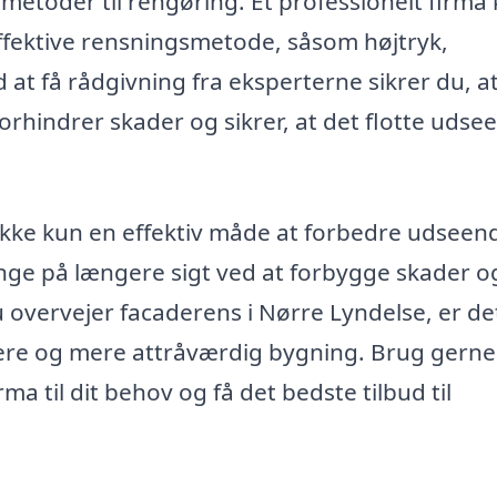
 metoder til rengøring. Et professionelt firma
ffektive rensningsmetode, såsom højtryk,
at få rådgivning fra eksperterne sikrer du, at
forhindrer skader og sikrer, at det flotte udse
 ikke kun en effektiv måde at forbedre udseend
nge på længere sigt ved at forbygge skader o
 overvejer facaderens i Nørre Lyndelse, er de
nere og mere attråværdig bygning. Brug gerne
rma til dit behov og få det bedste tilbud til