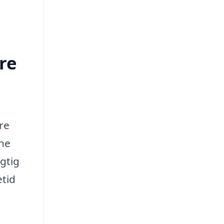
re
tre
gne
igtig
tid