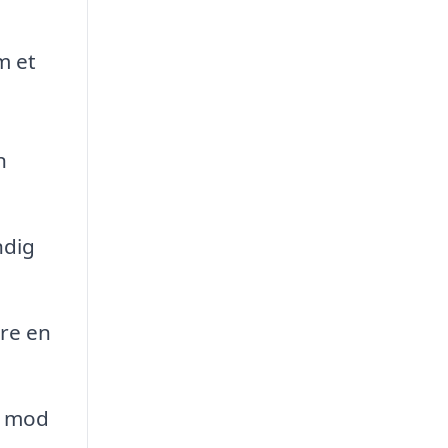
m et
n
ndig
re en
s mod