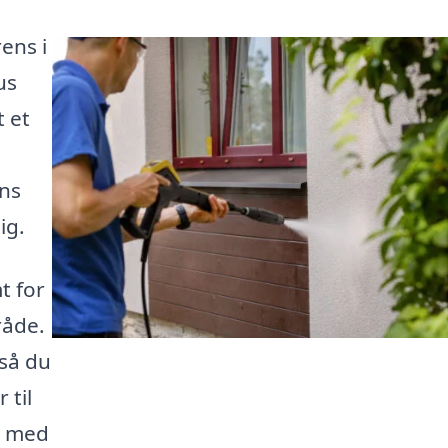
ens i
us
t et
,
ens
ig.
t for
råde.
 så du
 til
g med