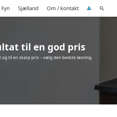
Fyn
Sjælland
Om / kontakt
ltat til en god pris
t og til en skarp pris – vælg den bedste løsning.