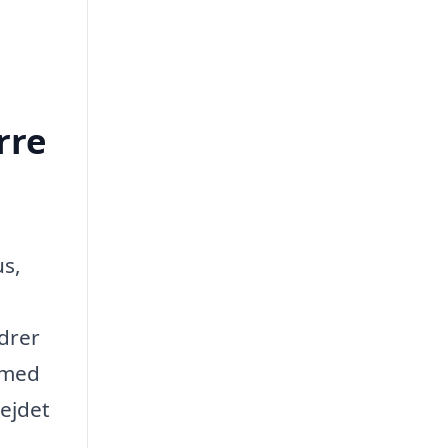
rre
us,
edrer
 med
bejdet