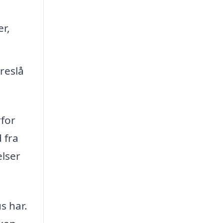
r,
reslå
rfor
 fra
elser
s har.