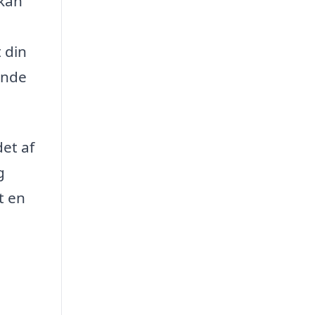
 kan
 din
ende
et af
g
t en