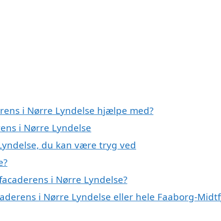
erens i Nørre Lyndelse hjælpe med?
rens i Nørre Lyndelse
 Lyndelse, du kan være tryg ved
e?
facaderens i Nørre Lyndelse?
caderens i Nørre Lyndelse eller hele Faaborg-Midt