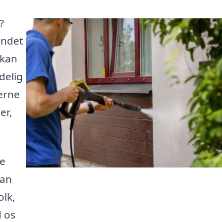
?
endet
 kan
delig
jerne
er,
de
kan
olk,
d os