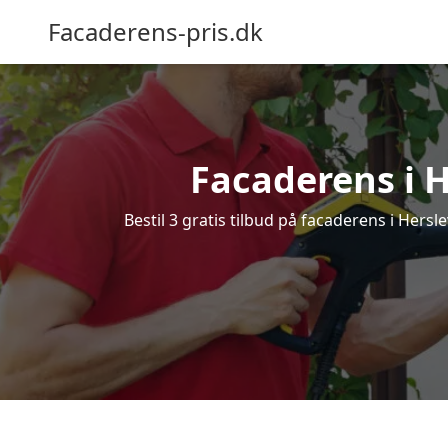
Facaderens-pris.dk
Facaderens i He
Bestil 3 gratis tilbud på facaderens i Hersl