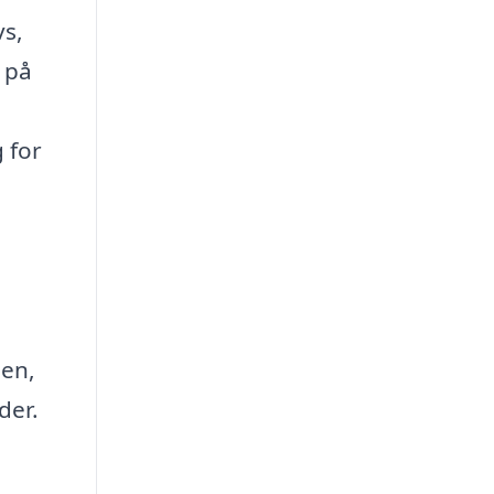
vs,
 på
g for
den,
der.