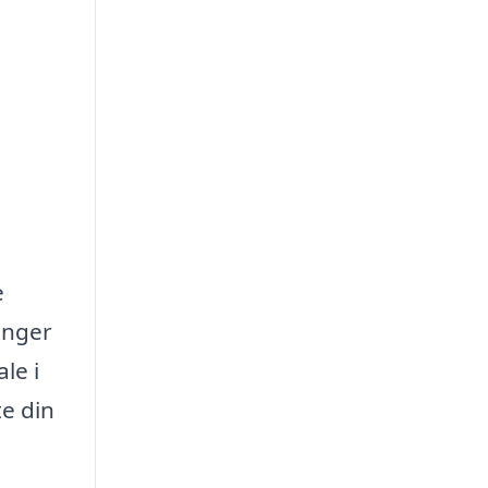
e
ænger
le i
te din