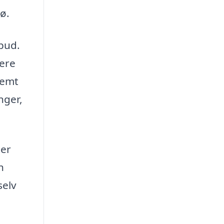
ø.
lbud.
gere
nemt
nger,
der
n
selv