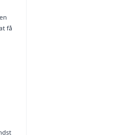
den
at få
ndst