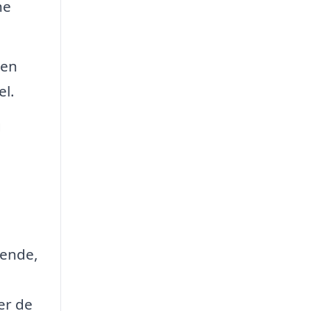
ne
den
el.
g
eende,
u
er de