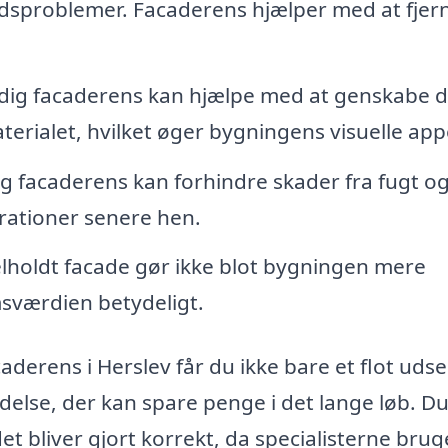
dsproblemer. Facaderens hjælper med at fjer
ig facaderens kan hjælpe med at genskabe 
terialet, hvilket øger bygningens visuelle app
 facaderens kan forhindre skader fra fugt o
arationer senere hen.
lholdt facade gør ikke blot bygningen mere
sværdien betydeligt.
caderens i Herslev får du ikke bare et flot uds
lse, der kan spare penge i det lange løb. D
t bliver gjort korrekt, da specialisterne brug