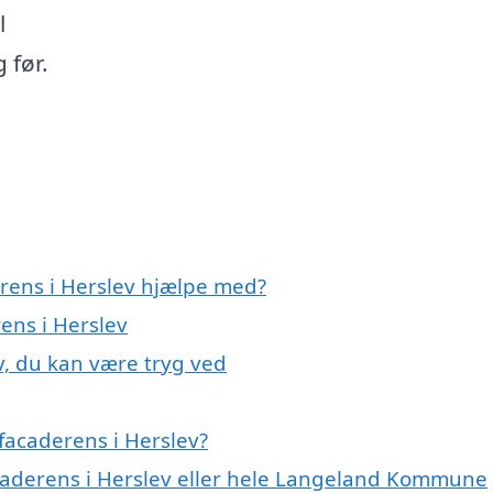
l
 før.
erens i Herslev hjælpe med?
ens i Herslev
v, du kan være tryg ved
facaderens i Herslev?
acaderens i Herslev eller hele Langeland Kommune